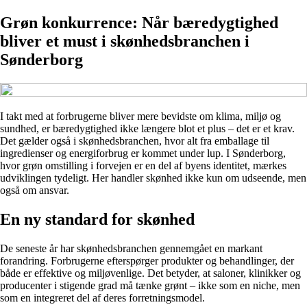
Grøn konkurrence: Når bæredygtighed
bliver et must i skønhedsbranchen i
Sønderborg
I takt med at forbrugerne bliver mere bevidste om klima, miljø og
sundhed, er bæredygtighed ikke længere blot et plus – det er et krav.
Det gælder også i skønhedsbranchen, hvor alt fra emballage til
ingredienser og energiforbrug er kommet under lup. I Sønderborg,
hvor grøn omstilling i forvejen er en del af byens identitet, mærkes
udviklingen tydeligt. Her handler skønhed ikke kun om udseende, men
også om ansvar.
En ny standard for skønhed
De seneste år har skønhedsbranchen gennemgået en markant
forandring. Forbrugerne efterspørger produkter og behandlinger, der
både er effektive og miljøvenlige. Det betyder, at saloner, klinikker og
producenter i stigende grad må tænke grønt – ikke som en niche, men
som en integreret del af deres forretningsmodel.