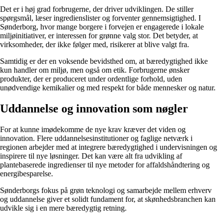
Det er i høj grad forbrugerne, der driver udviklingen. De stiller
spørgsmål, læser ingredienslister og forventer gennemsigtighed. I
Sønderborg, hvor mange borgere i forvejen er engagerede i lokale
miljøinitiativer, er interessen for grønne valg stor. Det betyder, at
virksomheder, der ikke følger med, risikerer at blive valgt fra.
Samtidig er der en voksende bevidsthed om, at bæredygtighed ikke
kun handler om miljø, men også om etik. Forbrugerne ønsker
produkter, der er produceret under ordentlige forhold, uden
unødvendige kemikalier og med respekt for både mennesker og natur.
Uddannelse og innovation som nøgler
For at kunne imødekomme de nye krav kræver det viden og
innovation. Flere uddannelsesinstitutioner og faglige netværk i
regionen arbejder med at integrere bæredygtighed i undervisningen og
inspirere til nye løsninger. Det kan være alt fra udvikling af
plantebaserede ingredienser til nye metoder for affaldshåndtering og
energibesparelse.
Sønderborgs fokus på grøn teknologi og samarbejde mellem erhverv
og uddannelse giver et solidt fundament for, at skønhedsbranchen kan
udvikle sig i en mere bæredygtig retning.