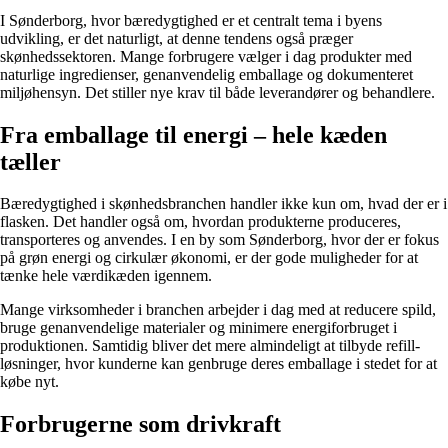
I Sønderborg, hvor bæredygtighed er et centralt tema i byens
udvikling, er det naturligt, at denne tendens også præger
skønhedssektoren. Mange forbrugere vælger i dag produkter med
naturlige ingredienser, genanvendelig emballage og dokumenteret
miljøhensyn. Det stiller nye krav til både leverandører og behandlere.
Fra emballage til energi – hele kæden
tæller
Bæredygtighed i skønhedsbranchen handler ikke kun om, hvad der er i
flasken. Det handler også om, hvordan produkterne produceres,
transporteres og anvendes. I en by som Sønderborg, hvor der er fokus
på grøn energi og cirkulær økonomi, er der gode muligheder for at
tænke hele værdikæden igennem.
Mange virksomheder i branchen arbejder i dag med at reducere spild,
bruge genanvendelige materialer og minimere energiforbruget i
produktionen. Samtidig bliver det mere almindeligt at tilbyde refill-
løsninger, hvor kunderne kan genbruge deres emballage i stedet for at
købe nyt.
Forbrugerne som drivkraft