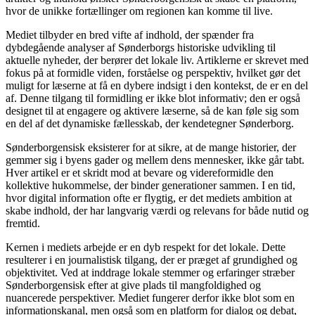
hvor de unikke fortællinger om regionen kan komme til live.
Mediet tilbyder en bred vifte af indhold, der spænder fra
dybdegående analyser af Sønderborgs historiske udvikling til
aktuelle nyheder, der berører det lokale liv. Artiklerne er skrevet med
fokus på at formidle viden, forståelse og perspektiv, hvilket gør det
muligt for læserne at få en dybere indsigt i den kontekst, de er en del
af. Denne tilgang til formidling er ikke blot informativ; den er også
designet til at engagere og aktivere læserne, så de kan føle sig som
en del af det dynamiske fællesskab, der kendetegner Sønderborg.
Sønderborgensisk eksisterer for at sikre, at de mange historier, der
gemmer sig i byens gader og mellem dens mennesker, ikke går tabt.
Hver artikel er et skridt mod at bevare og videreformidle den
kollektive hukommelse, der binder generationer sammen. I en tid,
hvor digital information ofte er flygtig, er det mediets ambition at
skabe indhold, der har langvarig værdi og relevans for både nutid og
fremtid.
Kernen i mediets arbejde er en dyb respekt for det lokale. Dette
resulterer i en journalistisk tilgang, der er præget af grundighed og
objektivitet. Ved at inddrage lokale stemmer og erfaringer stræber
Sønderborgensisk efter at give plads til mangfoldighed og
nuancerede perspektiver. Mediet fungerer derfor ikke blot som en
informationskanal, men også som en platform for dialog og debat,