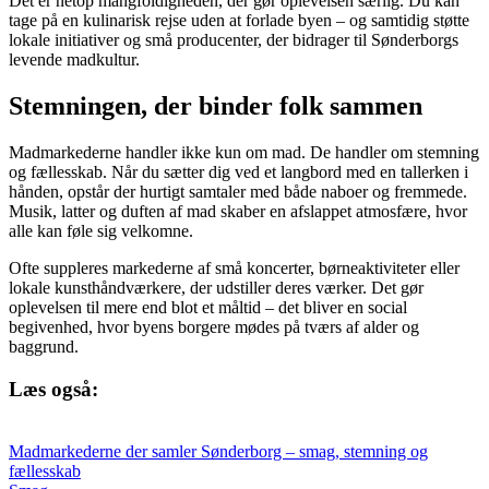
Det er netop mangfoldigheden, der gør oplevelsen særlig. Du kan
tage på en kulinarisk rejse uden at forlade byen – og samtidig støtte
lokale initiativer og små producenter, der bidrager til Sønderborgs
levende madkultur.
Stemningen, der binder folk sammen
Madmarkederne handler ikke kun om mad. De handler om stemning
og fællesskab. Når du sætter dig ved et langbord med en tallerken i
hånden, opstår der hurtigt samtaler med både naboer og fremmede.
Musik, latter og duften af mad skaber en afslappet atmosfære, hvor
alle kan føle sig velkomne.
Ofte suppleres markederne af små koncerter, børneaktiviteter eller
lokale kunsthåndværkere, der udstiller deres værker. Det gør
oplevelsen til mere end blot et måltid – det bliver en social
begivenhed, hvor byens borgere mødes på tværs af alder og
baggrund.
Læs også:
Madmarkederne der samler Sønderborg – smag, stemning og
fællesskab