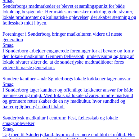
Smag
Sønderborgs madmarkeder er blevet et samlingspunkt for både
lokale og besøgende. Her mødes mennesker omkring gode råvarer,
lokale producenter og kulinariske oplevelser, der skaber stemning og
fællesskab midt i byen.
Foreninger i Sønderborg bringer madkulturen videre til næste
generation
Smag
I Sønderborg arbejder engagerede foreninger for at bevare og forny
den lokale madkultur. Gennem fællesskab, undervisning og brug af
lokale råvarer sikrer de, at de sønderjyske madtraditioner føres
videre til næste generation.
Sundere kantiner – når Sønderborgs lokale køkkener tager ansvar
Smag
I Sønderborg tager kantiner og offentlige køkkener ansvar for både
mennesker og miljø. Med fokus på lokale råvarer, mindre madspild
og grønnere retter skaber de en ny madkultur, hvor sundhed og
bæredygtighed går hånd i hånd.
Sønderjysk madkultur i centrum: Fest, fællesskab og lokale
smagsoplevelser
Smag
Tag med til Sønderjylland, hvor mad er mere end blot et måltid. Her