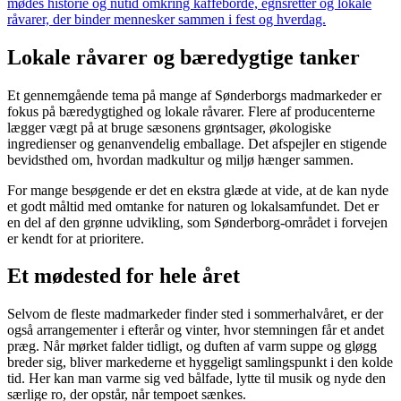
mødes historie og nutid omkring kaffeborde, egnsretter og lokale
råvarer, der binder mennesker sammen i fest og hverdag.
Lokale råvarer og bæredygtige tanker
Et gennemgående tema på mange af Sønderborgs madmarkeder er
fokus på bæredygtighed og lokale råvarer. Flere af producenterne
lægger vægt på at bruge sæsonens grøntsager, økologiske
ingredienser og genanvendelig emballage. Det afspejler en stigende
bevidsthed om, hvordan madkultur og miljø hænger sammen.
For mange besøgende er det en ekstra glæde at vide, at de kan nyde
et godt måltid med omtanke for naturen og lokalsamfundet. Det er
en del af den grønne udvikling, som Sønderborg-området i forvejen
er kendt for at prioritere.
Et mødested for hele året
Selvom de fleste madmarkeder finder sted i sommerhalvåret, er der
også arrangementer i efterår og vinter, hvor stemningen får et andet
præg. Når mørket falder tidligt, og duften af varm suppe og gløgg
breder sig, bliver markederne et hyggeligt samlingspunkt i den kolde
tid. Her kan man varme sig ved bålfade, lytte til musik og nyde den
særlige ro, der opstår, når tempoet sænkes.