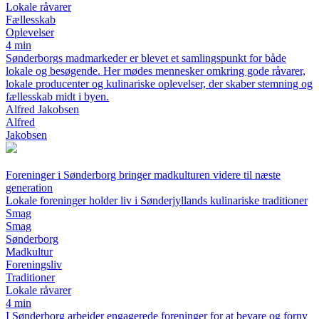
Lokale råvarer
Fællesskab
Oplevelser
4 min
Sønderborgs madmarkeder er blevet et samlingspunkt for både
lokale og besøgende. Her mødes mennesker omkring gode råvarer,
lokale producenter og kulinariske oplevelser, der skaber stemning og
fællesskab midt i byen.
Alfred Jakobsen
Alfred
Jakobsen
Foreninger i Sønderborg bringer madkulturen videre til næste
generation
Lokale foreninger holder liv i Sønderjyllands kulinariske traditioner
Smag
Smag
Sønderborg
Madkultur
Foreningsliv
Traditioner
Lokale råvarer
4 min
I Sønderborg arbejder engagerede foreninger for at bevare og forny