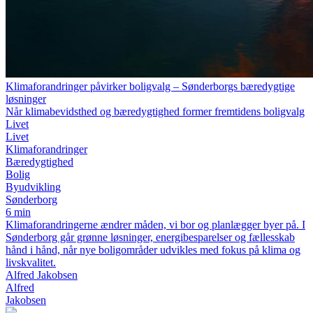
Klimaforandringer påvirker boligvalg – Sønderborgs bæredygtige
løsninger
Når klimabevidsthed og bæredygtighed former fremtidens boligvalg
Livet
Livet
Klimaforandringer
Bæredygtighed
Bolig
Byudvikling
Sønderborg
6 min
Klimaforandringerne ændrer måden, vi bor og planlægger byer på. I
Sønderborg går grønne løsninger, energibesparelser og fællesskab
hånd i hånd, når nye boligområder udvikles med fokus på klima og
livskvalitet.
Alfred Jakobsen
Alfred
Jakobsen