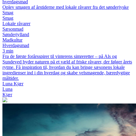
hverdagsmad
Oplev smagen af årstiderne med lokale råvarer fra det sønderjyske
Smag
Smag
Lokale råvarer
Sæsonmad
Sønderjylland
Madkultur
Hverdagsmad
3 min
Fra de første forårsspirer til vinterens simreretter – på Als og
Sundeved byder naturen på et væld af friske råvarer, der følger årets
rytme. Få inspiration til, hvordan du kan bringe sæsonens lokale
ingredienser ind i din hverdag og skabe velsmagende, bæredygtige
måltider.
Luna Kjær
Luna
Kjær