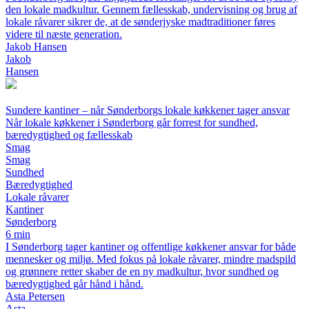
den lokale madkultur. Gennem fællesskab, undervisning og brug af
lokale råvarer sikrer de, at de sønderjyske madtraditioner føres
videre til næste generation.
Jakob Hansen
Jakob
Hansen
Sundere kantiner – når Sønderborgs lokale køkkener tager ansvar
Når lokale køkkener i Sønderborg går forrest for sundhed,
bæredygtighed og fællesskab
Smag
Smag
Sundhed
Bæredygtighed
Lokale råvarer
Kantiner
Sønderborg
6 min
I Sønderborg tager kantiner og offentlige køkkener ansvar for både
mennesker og miljø. Med fokus på lokale råvarer, mindre madspild
og grønnere retter skaber de en ny madkultur, hvor sundhed og
bæredygtighed går hånd i hånd.
Asta Petersen
Asta