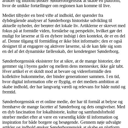
artikler og indhold ønsker Sønderborgensisk at skabe en platform,
hvor de unikke fortællinger om regionen kan komme til live.
Mediet tilbyder en bred vifte af indhold, der spænder fra
dybdegående analyser af Sønderborgs historiske udvikling til
aktuelle nyheder, der berører det lokale liv. Artiklerne er skrevet med
fokus på at formidle viden, forståelse og perspektiv, hvilket gør det
muligt for læserne at få en dybere indsigt i den kontekst, de er en del
af. Denne tilgang til formidling er ikke blot informativ; den er også
designet til at engagere og aktivere læserne, så de kan føle sig som
en del af det dynamiske fællesskab, der kendetegner Sønderborg.
Sønderborgensisk eksisterer for at sikre, at de mange historier, der
gemmer sig i byens gader og mellem dens mennesker, ikke går tabt.
Hver artikel er et skridt mod at bevare og videreformidle den
kollektive hukommelse, der binder generationer sammen. I en tid,
hvor digital information ofte er flygtig, er det mediets ambition at
skabe indhold, der har langvarig værdi og relevans for både nutid og
fremtid.
Sønderborgensisk er et online medie, der har til formål at belyse og
fremhæve de mange facetter af Sønderborg og dets omgivelser. Med
en dyb fascination for lokalhistorie, kultur og samfundsforhold
stræber mediet efter at være en væsentlig kilde til information og
inspiration for både borgere og besøgende. Gennem nøje udvalgte
artikler og indhold ønsker Sønderborgensisk at skabe en platform,