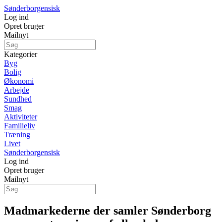
Sønderborgensisk
Log ind
Opret bruger
Mailnyt
Kategorier
Byg
Bolig
Økonomi
Arbejde
Sundhed
Smag
Aktiviteter
Familieliv
Træning
Livet
Sønderborgensisk
Log ind
Opret bruger
Mailnyt
Madmarkederne der samler Sønderborg