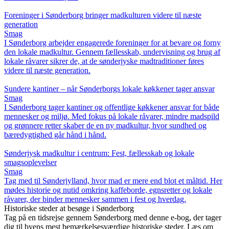
Foreninger i Sønderborg bringer madkulturen videre til næste
generation
Smag
I Sønderborg arbejder engagerede foreninger for at bevare og forny
den lokale madkultur. Gennem fællesskab, undervisning og brug af
lokale råvarer sikrer de, at de sønderjyske madtraditioner føres
videre til næste generation.
Sundere kantiner – når Sønderborgs lokale køkkener tager ansvar
Smag
I Sønderborg tager kantiner og offentlige køkkener ansvar for både
mennesker og miljø. Med fokus på lokale råvarer, mindre madspild
og grønnere retter skaber de en ny madkultur, hvor sundhed og
bæredygtighed går hånd i hånd.
Sønderjysk madkultur i centrum: Fest, fællesskab og lokale
smagsoplevelser
Smag
Tag med til Sønderjylland, hvor mad er mere end blot et måltid. Her
mødes historie og nutid omkring kaffeborde, egnsretter og lokale
råvarer, der binder mennesker sammen i fest og hverdag.
Historiske steder at besøge i Sønderborg
Tag på en tidsrejse gennem Sønderborg med denne e-bog, der tager
dig til byens mest bemærkelsesværdige historiske steder. Læs om