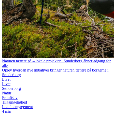
Naturen tættere på – lokale projekter i Sønderborg åbner adgang for
alle
Oplev hvordan nye initiativer bringer naturen tættere på borgerne i
Sønderborg
Livet
Livet
Sønderborg
Natur
Friluftsliv
Tilgængelighed
Lokalt engagement
4 min