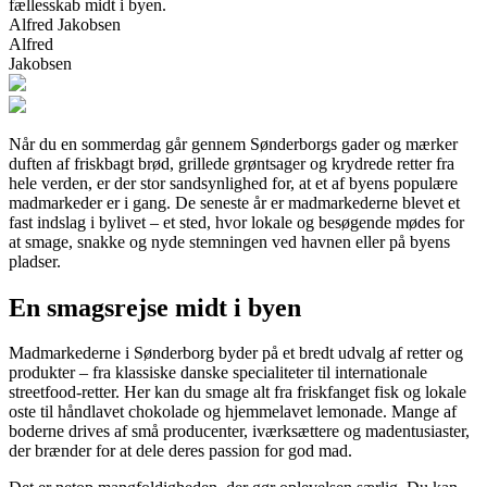
fællesskab midt i byen.
Alfred Jakobsen
Alfred
Jakobsen
Når du en sommerdag går gennem Sønderborgs gader og mærker
duften af friskbagt brød, grillede grøntsager og krydrede retter fra
hele verden, er der stor sandsynlighed for, at et af byens populære
madmarkeder er i gang. De seneste år er madmarkederne blevet et
fast indslag i bylivet – et sted, hvor lokale og besøgende mødes for
at smage, snakke og nyde stemningen ved havnen eller på byens
pladser.
En smagsrejse midt i byen
Madmarkederne i Sønderborg byder på et bredt udvalg af retter og
produkter – fra klassiske danske specialiteter til internationale
streetfood-retter. Her kan du smage alt fra friskfanget fisk og lokale
oste til håndlavet chokolade og hjemmelavet lemonade. Mange af
boderne drives af små producenter, iværksættere og madentusiaster,
der brænder for at dele deres passion for god mad.