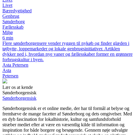
Livet
Bæredygtighed
Genbrug
Sønderborg
Fællesskab
Miljø
6 min
Flere sønderborgensere vender ryggen til nykøb og finder glæden i
tøjbytte, loppemarkeder og lokale genbrugsinitiativer. Artiklen
dykker ned i, hvordan nye vaner og fællesskaber former en grønnere
forbrugskultur i byen.
Asta Petersen
Asta
Petersen
Lær os at kende
Sønderborgensisk
Sønderborgensisk
Sønderborgensisk er et online medie, der har til formål at belyse og
fremhæve de mange facetter af Sønderborg og dets omgivelser. Med
en dyb fascination for lokalhistorie, kultur og samfundsforhold
stræber mediet efter at være en væsentlig kilde til information og
inspiration for både borgere og besøgende. Gennem nøje udvalgte